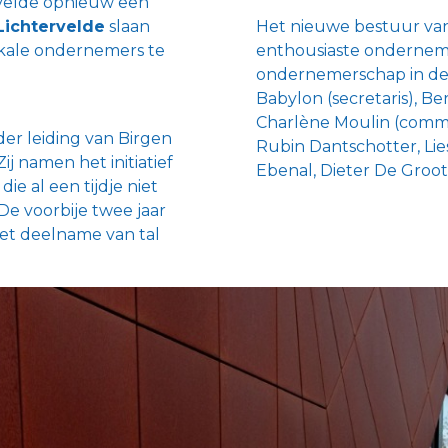
ervelde opnieuw een
Lichtervelde
slaan
Het nieuwe bestuur va
kale ondernemers te
enthousiaste onderneme
ondernemerschap in de 
Babylon (secretaris), B
Charlène Moulin (commu
er leiding van Birgen
Rubin Dantschotter, Lie
ij namen het initiatief
Ebenal, Dieter De Groo
ie al een tijdje niet
e voorbije twee jaar
met deelname van tal