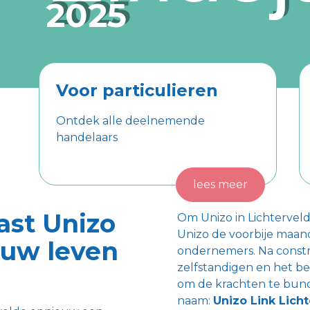
2025
2025
Voor particulieren
Ontdek alle deelnemende
handelaars
lees meer
ast Unizo
Om Unizo in Lichterveld
Unizo de voorbije maan
euw leven
ondernemers. Na constr
zelfstandigen en het be
om de krachten te bun
naam:
Unizo Link Lich