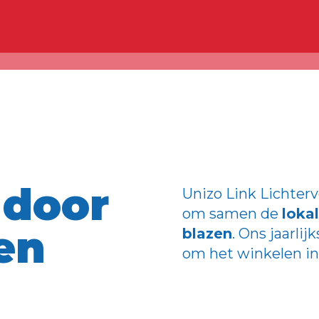
 door
Unizo Link Lichter
om samen de
loka
en
blazen
. Ons jaarlijk
om het winkelen in