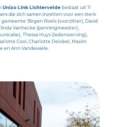
n
Unizo Link Lichtervelde
bestaat uit 11
rs die zich samen inzetten voor een sterk
gemeente: Birgen Roels (voorzitter), David
erlinda Vanhecke (penningmeester),
nicatie), Thessa Huys (ledenwerving),
selotte Cool, Charlotte Delobel, Maxim
te en Ann Vandewiele.