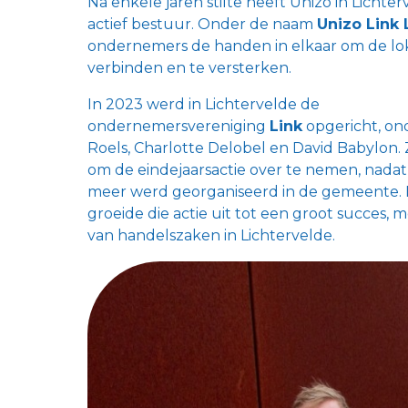
Na enkele jaren stilte heeft Unizo in Licht
actief bestuur. Onder de naam
Unizo Link 
ondernemers de handen in elkaar om de lo
verbinden en te versterken.
In 2023 werd in Lichtervelde de
ondernemersvereniging
Link
opgericht, ond
Roels, Charlotte Delobel en David Babylon. Z
om de eindejaarsactie over te nemen, nadat d
meer werd georganiseerd in de gemeente. D
groeide die actie uit tot een groot succes, 
van handelszaken in Lichtervelde.